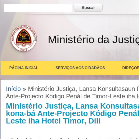
Formulário de busca
Buscar
Ministério da Justi
PÁGINA INICIAL
SERVIÇOS AOS CIDADÃOS
DIREÇOE
Você está aqui
Início
» Ministério Justiça, Lansa Konsultasaun 
Ante-Projecto Kódigo Penál de Timor-Leste iha Ho
Ministério Justiça, Lansa Konsulta
kona-bá Ante-Projecto Kódigo Penál
Leste iha Hotel Timor, Dili