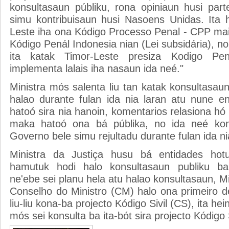
konsultasaun públiku, rona opiniaun husi part
simu kontribuisaun husi Nasoens Unidas. Ita 
Leste iha ona Kódigo Processo Penal - CPP maibé
Kódigo Penál Indonesia nian (Lei subsidária), n
ita katak Timor-Leste presiza Kodigo Pe
implementa lalais iha nasaun ida neé."
Ministra mós salenta liu tan katak konsultasaun
halao durante fulan ida nia laran atu nune e
hatoó sira nia hanoin, komentarios relasiona hó
maka hatoó ona bá públika, no ida neé kont
Governo bele simu rejultadu durante fulan ida ni
Ministra da Justiça husu bá entidades hot
hamutuk hodi halo konsultasaun publiku ba 
ne'ebe sei planu hela atu halao konsultasaun, Mi
Conselho do Ministro (CM) halo ona primeiro de
liu-liu kona-ba projecto Kódigo Sivil (CS), ita he
mós sei konsulta ba ita-bót sira projecto Kódigo S