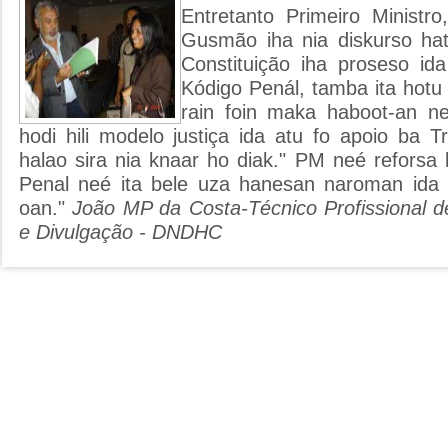
Entretanto Primeiro Ministr
Gusmão iha nia diskurso hat
Constituição iha proseso id
Kódigo Penál, tamba ita hotu 
rain foin maka haboot-an n
hodi hili modelo justiça ida atu fo apoio ba Tr
halao sira nia knaar ho diak." PM neé reforsa 
Penal neé ita bele uza hanesan naroman ida 
oan."
João MP da Costa-Técnico Profissional d
e Divulgação - DNDHC