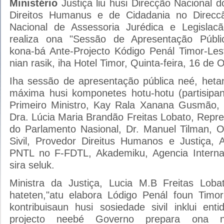
Ministério
Justiça liu husi Direcção Nacional d
Direitos Humanus e de Cidadania no Direcc
Nacional de Assessoria Jurédica e Legislacã
realiza ona "Sessão de Apresentação Públi
kona-bá Ante-Projecto Kódigo Penál Timor-Les
nian rasik, iha Hotel Timor, Quinta-feira, 16 de
Iha sessão de apresentação pública neé, heta
máxima husi komponetes hotu-hotu (partisipant
Primeiro Ministro, Kay Rala Xanana Gusmão, M
Dra. Lúcia Maria Brandão Freitas Lobato, Repr
do Parlamento Nasional, Dr. Manuel Tilman, 
Sivil, Provedor Direitus Humanos e Justiça, A
PNTL no F-FDTL, Akademiku, Agencia Internac
sira seluk.
Ministra da Justiça, Lucia M.B Freitas Loba
hateten,"atu elabora Lódigo Penál foun Timor
kontribuisaun husi sosiedade sivil inklui en
projecto neebé Governo prepara ona n