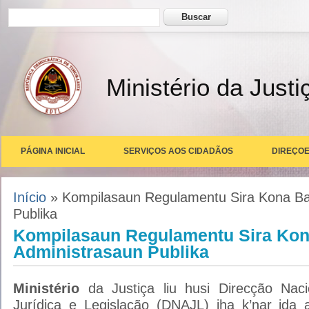
Formulário de busca
Buscar
Ministério da Justi
PÁGINA INICIAL
SERVIÇOS AOS CIDADÃOS
DIREÇOE
Você está aqui
Início
» Kompilasaun Regulamentu Sira Kona Ba
Publika
Kompilasaun Regulamentu Sira Ko
Administrasaun Publika
Ministério
da Justiça liu husi Direcção Naci
Jurídica e Legislação (DNAJL) iha k’nar ida 