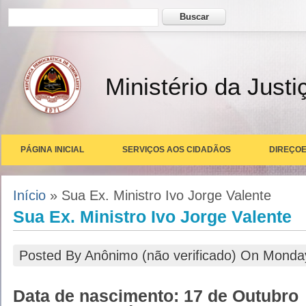
Formulário de busca
Buscar
Ministério da Justi
PÁGINA INICIAL
SERVIÇOS AOS CIDADÃOS
DIREÇOE
Você está aqui
Início
» Sua Ex. Ministro Ivo Jorge Valente
Sua Ex. Ministro Ivo Jorge Valente
Posted By
Anônimo (não verificado)
On
Monday
Data de nascimento: 17 de Outubro