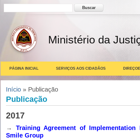
Formulário de busca
Buscar
Ministério da Justi
PÁGINA INICIAL
SERVIÇOS AOS CIDADÃOS
DIREÇOE
Você está aqui
Início
» Publicação
Publicação
2017
→
Training Agreement of Implementatio
Smile Group