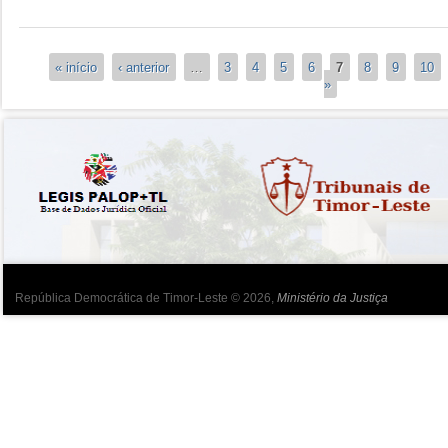
Páginas
« início
‹ anterior
…
3
4
5
6
7
8
9
10
»
República Democrática de Timor-Leste © 2026,
Ministério da Justiça