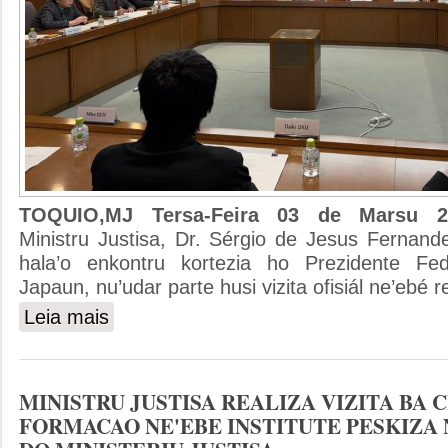
TOQUIO,MJ Tersa-Feira 03 de Marsu
Ministru Justisa, Dr. Sérgio de Jesus Fernand
hala’o enkontru kortezia ho Prezidente F
Japaun, nu’udar parte husi vizita ofisiál ne’ebé r
Leia mais
sobre MINISTRU JUSTISA ENKONTRU KORTEZIA HO
MINISTRU JUSTISA REALIZA VIZITA BA 
FORMACAO NE'EBE INSTITUTE PESKIZA