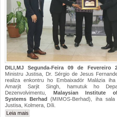
DILI,MJ Segunda-Feira 09 de Fevereiro
Ministru Justisa, Dr. Sérgio de Jesus Fernand
realiza enkontru ho Embaixadór Malázia iha 
Amarjit Sarjit Singh, hamutuk ho Depa
Dezenvolvimentu,
Malaysian Institute o
Systems Berhad
(MIMOS-Berhad), iha sala r
Justisa, Kolmera, Díli.
Leia mais
sobre MINISTRU JUSTISA REALIZA ENKONTRU HO 