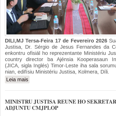
DILI,MJ Tersa-Feira 17 de Fevereiro 2026
Su
Justisa, Dr. Sérgio de Jesus Fernandes da Co
enkontru ofisiál ho reprezentante Ministériu Ju
country director ba Ajénsia Kooperasaun In
(JICA, sigla Inglés) Timor-Leste iha sala sorumu
nian, edifísiu Ministériu Justisa, Kolmera, Díli.
Leia mais
sobre MINISTRU JUSTISA REALIZA ENKONTRU HO R
TIMOR-LESTE
MINISTRU JUSTISA REUNE HO SEKRETAR
ADJUNTU CMJPLOP