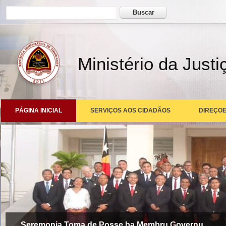
Formulário de busca
Buscar
Ministério da Justi
PÁGINA INICIAL
SERVIÇOS AOS CIDADÃOS
DIREÇOE
Seremonia Toma de Posse ba Membru Governu