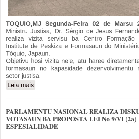
TOQUIO,MJ Segunda-Feira 02 de Marsu
Ministru Justisa, Dr. Sérgio de Jesus Fernan
realiza vizita servisu ba Centro Formação 
Institute de Peskiza e Formasaun do Ministéri
Tóquio, Japaun.
Objetivu hosi vizita ne’e, atu haree diretament
formasaun no kapasidade dezenvolvimentu 
setor justisa.
Leia mais
sobre MINISTRU JUSTISA REALIZA VIZITA BA CENT
PARLAMENTU NASIONAL REALIZA DISK
VOTASAUN BA PROPOSTA LEI No 9/VI (2a)
ESPESIALIDADE