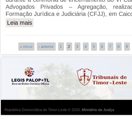
Advogados Privados – Agregação, realiz
Formação Jurídica e Judiciária (CFJJ), em Caicoli
Leia mais
sobre O MINISTRO DA JUSTICA DESTACA O PAPEL
ADVOGADOS PRIVADOS-AGREGACAO
Páginas
« início
‹ anterior
1
2
3
4
5
6
7
8
9
República Democrática de Timor-Leste © 2026,
Ministério da Justiça