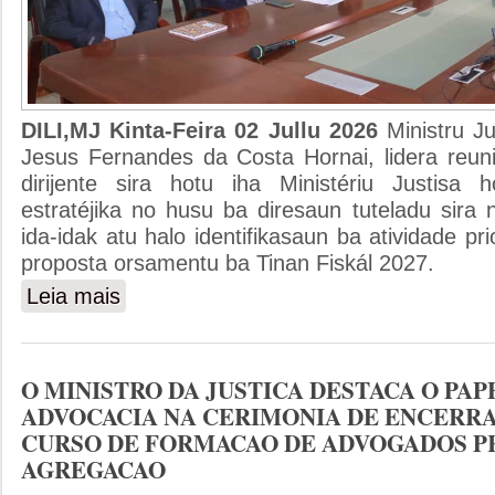
DILI,MJ Kinta-Feira 02 Jullu 2026
Ministru J
Jesus Fernandes da Costa Hornai, lidera reuni
dirijente sira hotu iha Ministériu Justisa 
estratéjika no husu ba diresaun tuteladu sira
ida-idak atu halo identifikasaun ba atividade prio
proposta orsamentu ba Tinan Fiskál 2027.
Leia mais
sobre MINISTRU JUSTISA HUSU DIRIJENTES SIRA 
FISKAL 2027
O MINISTRO DA JUSTICA DESTACA O PAP
ADVOCACIA NA CERIMONIA DE ENCERR
CURSO DE FORMACAO DE ADVOGADOS P
AGREGACAO