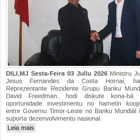
DILI,MJ Sesta-Feira 03 Jullu 2026
Ministru J
Jesus Fernandes da Costa Hornai, hal
Reprezentante Rezidente Grupu Banku Mundi
David Freedman, hodi diskute kona-bá p
oportunidade investimentu no hametin koope
entre Governu Timor-Leste no Banku Mundiál i
suporta dezenvolvimentu nasional.
Leia mais
sobre MINISTRU JUSTISA HASORU MALU HO BANKU
IHA TIMOR-LESTE