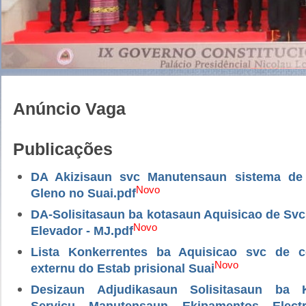
Anúncio Vaga
Publicações
DA Akizisaun svc Manutensaun sistema de
Novo
Gleno no Suai.pdf
DA-Solisitasaun ba kotasaun Aquisicao de Sv
Novo
Elevador - MJ.pdf
Lista Konkerrentes ba Aquisicao svc de 
Novo
externu do Estab prisional Suai
Desizaun Adjudikasaun Solisitasaun ba 
Servicu Manutensaun Ekipamentos Electri