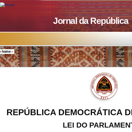
Skip to main content
Jornal da República
›
home
›
You are here
REPÚBLICA DEMOCRÁTICA D
LEI DO PARLAMEN