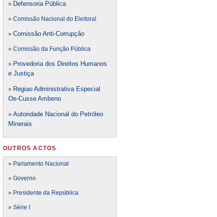
Defensori
a Pública
»
»
Comissão Nacional do Eleitoral
Comissão Anti-Corrupção
»
»
Comissão da Função Pública
Provedoria dos Direitos Humanos
»
e Justiça
Regiao Administrativa Especial
»
Oe-Cusse Ambeno
Autoridade Nacional do Petróleo
»
Minerais
OUTROS ACTOS
»
Parlamento Nacional
»
Governo
»
Presidente da República
»
Série I