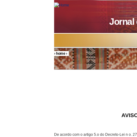
Skip to main content
Jornal
›
home
›
You are here
AVISO
De acordo com o artigo 5.o do Decreto-Lei n o. 27