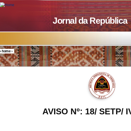
Skip to main content
Jornal da República
›
home
›
You are here
AVISO Nº: 18/ SETP/ I