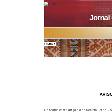
Skip to main content
Jornal
›
home
›
You are here
AVISO 
De acordo com o artigo 5.o do Decreto-Lei no. 27/