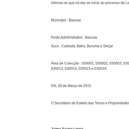
informa-se que irá dar-se início ao processo de L
Município : Baucau
Posto Administrativo : Baucau
Suco : Caibada, Bahu, Buruma e Seiçal
Área de Colecção : 030001, 030002, 030003, 03
030013, 030014, 030015 e 030016
Díli, 30 de Março de 2015
O Secretário de Estado das Terras e Propriedades
Jaime Xavier Lopes