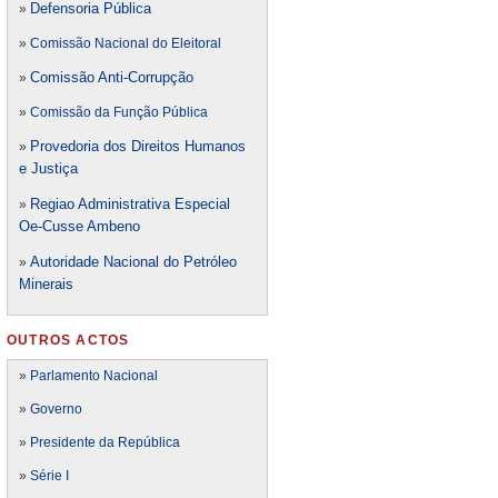
Defensori
a Pública
»
»
Comissão Nacional do Eleitoral
Comissão Anti-Corrupção
»
»
Comissão da Função Pública
Provedoria dos Direitos Humanos
»
e Justiça
Regiao Administrativa Especial
»
Oe-Cusse Ambeno
Autoridade Nacional do Petróleo
»
Minerais
OUTROS ACTOS
»
Parlamento Nacional
»
Governo
»
Presidente da República
»
Série I