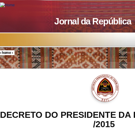
Skip to main content
Jornal da República
›
home
›
You are here
DECRETO DO PRESIDENTE DA 
/2015