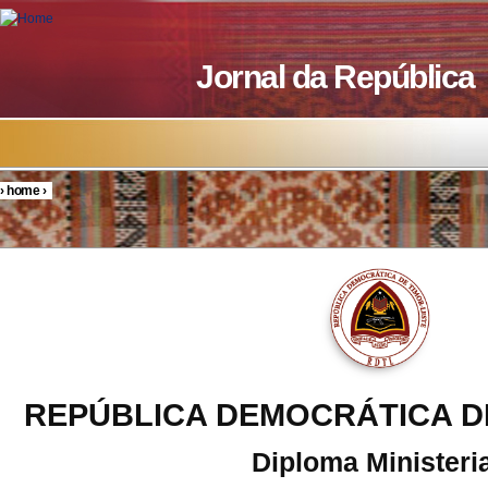
Skip to main content
Jornal da República
›
home
›
You are here
REPÚBLICA DEMOCRÁTICA D
Diploma Ministeria