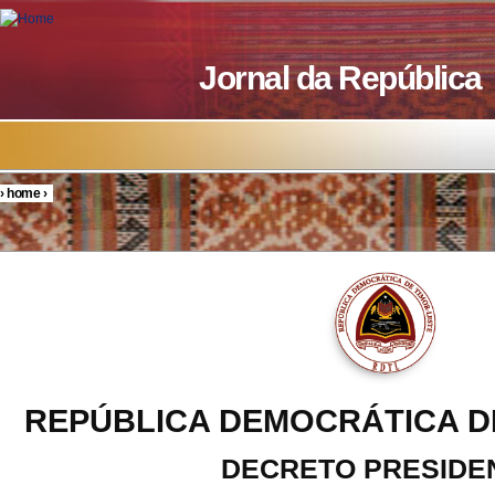
Skip to main content
Jornal da República
›
home
›
You are here
REPÚBLICA DEMOCRÁTICA D
DECRETO PRESIDE