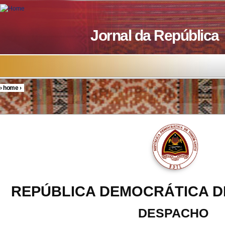
Skip to main content
Jornal da República
›
home
›
You are here
REPÚBLICA DEMOCRÁTICA D
DESPACHO