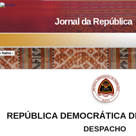
Skip to main content
Jornal da República
›
home
›
You are here
REPÚBLICA DEMOCRÁTICA D
DESPACHO