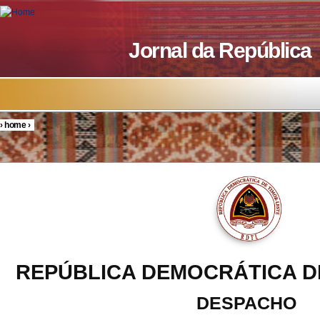
Skip to main content
Jornal da República
›
home
›
You are here
REPÚBLICA DEMOCRÁTICA D
DESPACHO