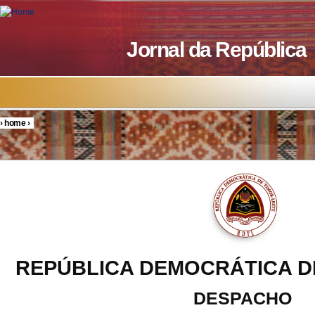
Skip to main content
Jornal da República
›
home
›
You are here
REPÚBLICA DEMOCRÁTICA D
DESPACHO