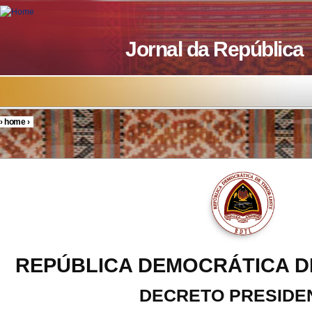
Skip to main content
Jornal da República
›
home
›
You are here
REPÚBLICA DEMOCRÁTICA D
DECRETO PRESIDE