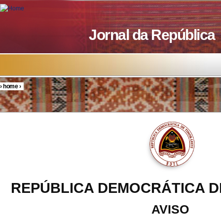
Skip to main content
Jornal da República
›
home
›
You are here
REPÚBLICA DEMOCRÁTICA D
AVISO