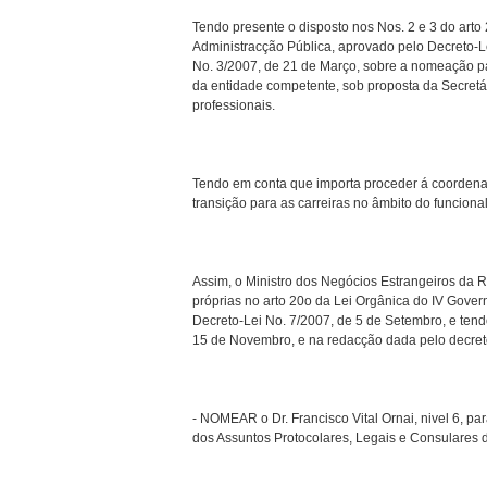
Tendo presente o disposto nos Nos. 2 e 3 do art
Administracção Pública, aprovado pelo Decreto-
No. 3/2007, de 21 de Março, sobre a nomeação par
da entidade competente, sob proposta da Secretári
professionais.
Tendo em conta que importa proceder á coordenaç
transição para as carreiras no âmbito do funcion
Assim, o Ministro dos Negócios Estrangeiros da 
próprias no arto 20o da Lei Orgânica do IV Gove
Decreto-Lei No. 7/2007, de 5 de Setembro, e tend
15 de Novembro, e na redacção dada pelo decreto
- NOMEAR o Dr. Francisco Vital Ornai, nivel 6, pa
dos Assuntos Protocolares, Legais e Consulares do