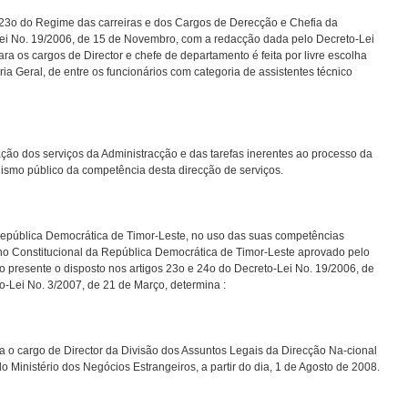
o 23o do Regime das carreiras e dos Cargos de Derecção e Chefia da
Lei No. 19/2006, de 15 de Novembro, com a redacção dada pelo Decreto-Lei
a os cargos de Director e chefe de departamento é feita por livre escolha
a Geral, de entre os funcionários com categoria de assistentes técnico
ão dos serviços da Administracção e das tarefas inerentes ao processo da
alismo público da competência desta direcção de serviços.
República Democrática de Timor-Leste, no uso das suas competências
rno Constitucional da República Democrática de Timor-Leste aprovado pelo
o presente o disposto nos artigos 23o e 24o do Decreto-Lei No. 19/2006, de
-Lei No. 3/2007, de 21 de Março, determina :
ra o cargo de Director da Divisão dos Assuntos Legais da Direcção Na-cional
 Ministério dos Negócios Estrangeiros, a partir do dia, 1 de Agosto de 2008.