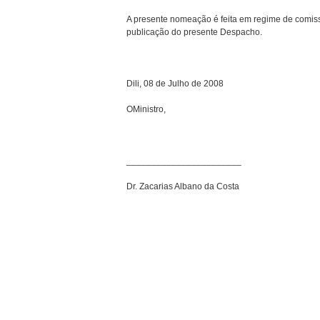
A presente nomeação é feita em regime de comissã
publicação do presente Despacho.
Dili, 08 de Julho de 2008
OMinistro,
_______________________
Dr. Zacarias Albano da Costa