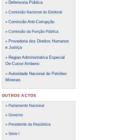
Defensori
a Pública
»
»
Comissão Nacional do Eleitoral
Comissão Anti-Corrupção
»
»
Comissão da Função Pública
Provedoria dos Direitos Humanos
»
e Justiça
Regiao Administrativa Especial
»
Oe-Cusse Ambeno
Autoridade Nacional do Petróleo
»
Minerais
OUTROS ACTOS
»
Parlamento Nacional
»
Governo
»
Presidente da República
»
Série I