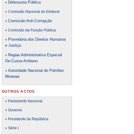
Defensori
a Pública
»
»
Comissão Nacional do Eleitoral
Comissão Anti-Corrupção
»
»
Comissão da Função Pública
Provedoria dos Direitos Humanos
»
e Justiça
Regiao Administrativa Especial
»
Oe-Cusse Ambeno
Autoridade Nacional do Petróleo
»
Minerais
OUTROS ACTOS
»
Parlamento Nacional
»
Governo
»
Presidente da República
»
Série I