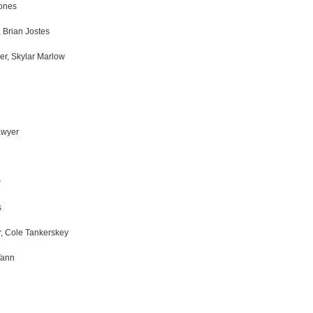
Jones
 Brian Jostes
cer, Skylar Marlow
awyer
w
s
er, Cole Tankerskey
Vann