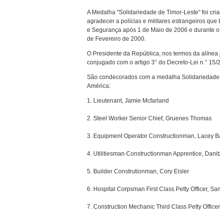
A Medalha "Solidariedade de Timor-Leste" foi cri
agradecer a polícias e militares estrangeiros q
e Segurança após 1 de Maio de 2006 e durante o
de Fevereiro de 2000.
O Presidente da República, nos termos da alínea 
conjugado com o artigo 3° do Decreto-Lei n.° 15/
São condecorados com a medalha Solidariedade 
América:
1. Lieutenant, Jamie Mcfarland
2. Steel Worker Senior Chief, Gruenes Thomas
3. Equipment Operator Constructionman, Lacey B
4. Utilitiesman Constructionman Apprentice, Danit
5. Builder Construtionman, Cory Eisler
6. Hospital Corpsman First Class Petty Officer, S
7. Construction Mechanic Third Class Petty Officer