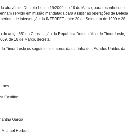
ada através do Decreto-Lei no 15/2009, de 18 de Março, para reconhecer e
ue tenham servido em missão mandatada para assistir as operações de Defesa
 período de intervenção da INTERFET, entre 20 de Setembro de 1999 e 28
j) do artigo 85° da Constituição da República Democrática de Timor-Leste,
2009, de 18 de Março, decreta:
de Timor-Leste os seguintes membros da marinha dos Estados Unidos da
arnes
za Castilho
amantha Garcia
, Michael Herbert