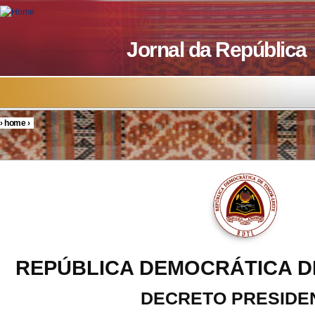
Skip to main content
Jornal da República
›
home
›
You are here
REPÚBLICA DEMOCRÁTICA D
DECRETO PRESIDE