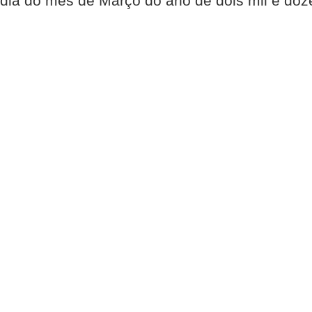
dia do mês de Março do ano de dois mil e doz