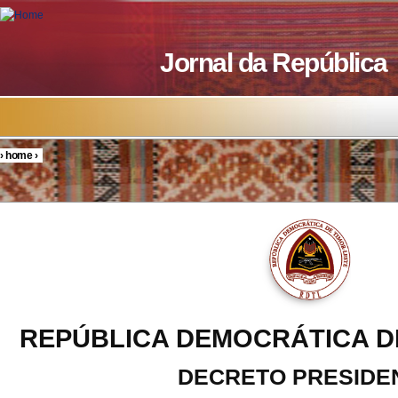
Skip to main content
Jornal da República
›
home
›
You are here
REPÚBLICA DEMOCRÁTICA D
DECRETO PRESIDE