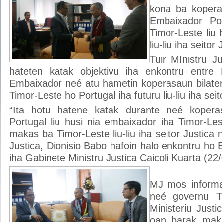
kona ba koperas
Embaixador Po
Timor-Leste liu 
liu-liu iha seitor
Tuir MInistru J
hateten katak objektivu iha enkontru entre 
Embaixador neé atu hametin koperasaun bilater
Timor-Leste ho Portugal iha futuru liu-liu iha seito
“Ita hotu hatene katak durante neé koper
Portugal liu husi nia embaixador iha Timor-Le
makas ba Timor-Leste liu-liu iha seitor Justica 
Justica, Dionisio Babo hafoin halo enkontru ho
iha Gabinete Ministru Justica Caicoli Kuarta (22/
MJ mos informa
neé governu Ti
Ministeriu Just
oan barak mak