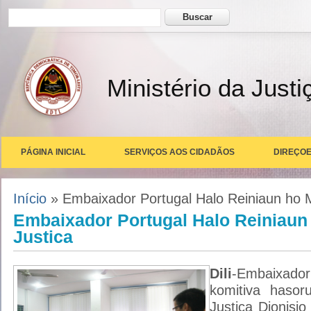
Formulário de busca
Buscar
Ministério da Justi
PÁGINA INICIAL
SERVIÇOS AOS CIDADÃOS
DIREÇOE
Você está aqui
Início
» Embaixador Portugal Halo Reiniaun ho Mi
Embaixador Portugal Halo Reiniaun 
Justica
Dili
-Embaixado
komitiva hasor
Justica Dionisio