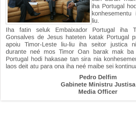
iha Portugal hod
konhesementu i
liu.
Iha fatin seluk Embaixador Portugal iha 
Gonsalves de Jesus hateten katak Portugal pr
apoiu Timor-Leste liu-liu iha seitor justica 
durante neé mos Timor Oan barak mak ba t
Portugal hodi hakasae tan sira nia konhesem
laos deit atu para ona iha neé maibe sei kontinua
Pedro Delfim
Gabinete Ministru Justisa
Media Officer