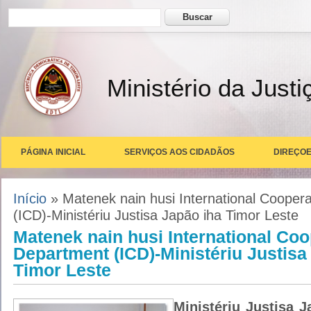
Formulário de busca
Buscar
Ministério da Justi
PÁGINA INICIAL
SERVIÇOS AOS CIDADÃOS
DIREÇOE
Você está aqui
Início
» Matenek nain husi International Cooper
(ICD)-Ministériu Justisa Japão iha Timor Leste
Matenek nain husi International Coo
Department (ICD)-Ministériu Justisa
Timor Leste
Ministériu Justisa 