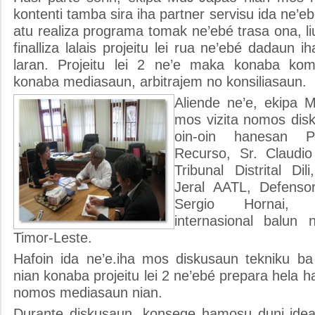
kontenti tamba sira iha partner servisu ida ne’e
atu realiza programa tomak ne’ebé trasa ona, liu
finalliza lalais projeitu lei rua ne’ebé dadaun 
laran. Projeitu lei 2 ne’e maka konaba k
konaba mediasaun, arbitrajem no konsiliasaun.
Aliende ne’e, ekipa 
mos vizita nomos dis
oin-oin hanesan Pr
Recurso, Sr. Claudio
Tribunal Distrital Di
Jeral AATL, Defensor
Sergio Hornai, 
internasional balun 
Timor-Leste.
Hafoin ida ne’e.iha mos diskusaun tekniku ba 
nian konaba projeitu lei 2 ne’ebé prepara hela 
nomos mediasaun nian.
Durante diskusaun, konsege hamosu duni idea