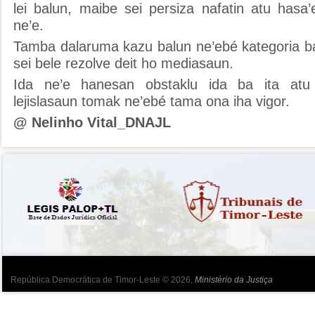
lei balun, maibe sei persiza nafatin atu hasa
ne’e.
Tamba dalaruma kazu balun ne’ebé kategoria b
sei bele rezolve deit ho mediasaun.
Ida ne’e hanesan obstaklu ida ba ita atu
lejislasaun tomak ne’ebé tama ona iha vigor.
@ Nelinho Vital_DNAJL
República Democrática de Timor-Leste © 2026,
Ministério da Justiça