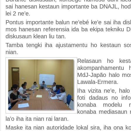
sai hanesan kestaun importante ba DNAJL, hod
lei 2 ne’e.
Pontus importante balun ne’ebé ke’e sai iha dis
mos hanesan referensia ida ba ekipa tekniku D
diskusaun klean liu tan.
Tamba tengki iha ajustamentu ho kestaun sos
nian.
Relasaun ho kest
akompanhamentu h
MdJ-Japão halo mos
Lawala-Ermera.
Iha vizita ne’e, hal
foti dadaus no inf
konaba modelu 
konaba mediasaun n
la’o iha ita nian rai laran.
Maske ita nian autoridade lokal sira, iha ona 