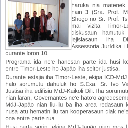
haruka nia matenek
nain 3 (Sra. Prof. M
Shogo no Sr. Prof. Ts
mai vizita Timor-
diskusaun hamutuk
lejislasaun iha D
Assessoria Jurídika i
durante loron 10.
Programa ida ne’e hanesan parte ida husi ko
entre Timor-Leste ho Japão iha seitor justisa.
Durante estajia iha Timor-Leste, ekipa ICD-MdJ
halo sorumutu dahuluk ho S.Exa. Sr. Ivo Val
Justisa iha edifisiu MdJ-Kaikoli Dili. Iha sorum
nian laran, Governantes ne’e hato’o agredesem
MdJ-Japão nian liu-liu ba iha area redasaun l
nusa atu hematin liu tan kooperasaun diak ne’
ona entre parte rua.
Husi parte sorin, ekipa MdJ-Japão nian mos ha