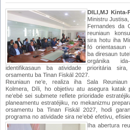
DILI,MJ Kinta-
Ministru Justisa
Fernandes da C
reuniaun konsul
sira hotu iha Mi
fó orientasaun 
ba diresaun tute
orgánika id
identifikasaun ba atividade prioritária sir
orsamentu ba Tinan Fiskál 2027.
Reuniaun ne’e, realiza iha Sala Reuniaun M
Kolmera, Díli, ho objetivu atu asegura katak
ne’ebé sei submete reflete prioridade estratéjik
planeamentu estratéjiku, no mekanizmu prepa
orsamentu ba Tinan Fiskál 2027, hodi gara
programa no atividade sira ne’ebé efetivu, efisie
Iha abertura reu