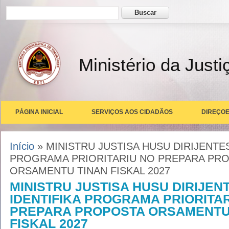
Formulário de busca
Buscar
Ministério da Justi
PÁGINA INICIAL
SERVIÇOS AOS CIDADÃOS
DIREÇOE
Você está aqui
Início
» MINISTRU JUSTISA HUSU DIRIJENTES
PROGRAMA PRIORITARIU NO PREPARA PR
ORSAMENTU TINAN FISKAL 2027
MINISTRU JUSTISA HUSU DIRIJEN
IDENTIFIKA PROGRAMA PRIORITA
PREPARA PROPOSTA ORSAMENTU
FISKAL 2027