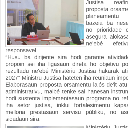
Justisa reafi
proposta orsame
planeamentu 
bazeia ba neses
no prioridade e
asegura alokas
ne'ebé efeti
responsavel.
“Husu ba dirijente sira hodi garante ativida
propoin sei iha ligasaun direta ho objetivu p
rezultadu ne'ebé Ministériu Justisa hakarak ati
2027” Ministru Justisa hateten iha reuniaun impo
Elaborasaun proposta orsamentu la'ós de’it at
administrativu, maibé tenke sai hanesan instrum
hodi sustenta implementasaun programa no refo
iha setor justisa, inklui fortalesimentu kapas
melloria prestasaun servisu públiku, no a
sidadaun sira.
Ministériu Justi