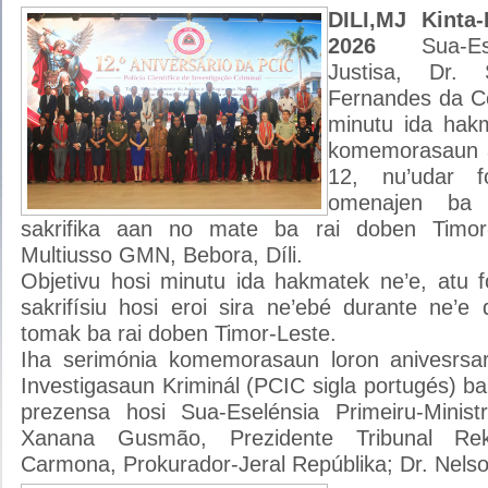
DILI,MJ Kinta
2026
Sua-E
Justisa, Dr.
Fernandes da Co
minutu ida hak
komemorasaun a
12, nu’udar f
omenajen ba 
sakrifika aan no mate ba rai doben Timor
Multiusso GMN, Bebora, Díli.
Objetivu hosi minutu ida hakmatek ne’e, atu f
sakrifísiu hosi eroi sira ne’ebé durante ne’e
tomak ba rai doben Timor-Leste.
Iha serimónia komemorasaun loron anivesrsariu
Investigasaun Kriminál (PCIC sigla portugés) b
prezensa hosi Sua-Eselénsia Primeiru-Minis
Xanana Gusmão, Prezidente Tribunal Rek
Carmona, Prokurador-Jeral Repúblika; Dr. Nels