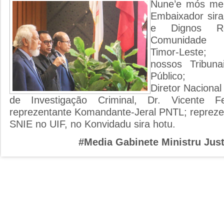
Nune’e mós mem
Embaixador sir
e Dignos Re
Comunidade I
Timor-Leste;
nossos Tribuna
Público;
Diretor Nacional 
de Investigação Criminal, Dr. Vicente F
reprezentante Komandante-Jeral PNTL; reprezen
SNIE no UIF, no Konvidadu sira hotu.
#Media Gabinete Ministru Just