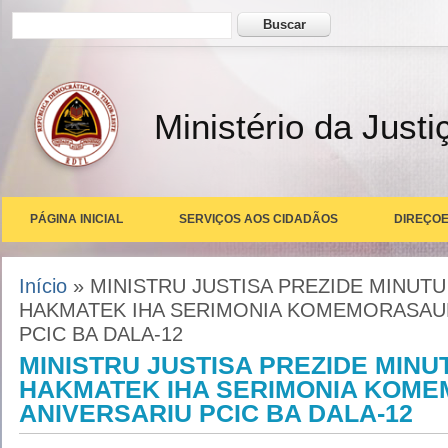
Formulário de busca
Buscar
Ministério da Justi
PÁGINA INICIAL
SERVIÇOS AOS CIDADÃOS
DIREÇOE
Você está aqui
Início
» MINISTRU JUSTISA PREZIDE MINUTU 
HAKMATEK IHA SERIMONIA KOMEMORASAU
PCIC BA DALA-12
MINISTRU JUSTISA PREZIDE MINU
HAKMATEK IHA SERIMONIA KOM
ANIVERSARIU PCIC BA DALA-12