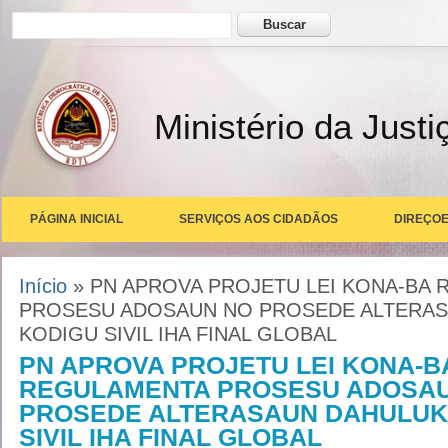
Formulário de busca
Buscar
Ministério da Justi
PÁGINA INICIAL
SERVIÇOS AOS CIDADÃOS
DIREÇOE
Você está aqui
Início
» PN APROVA PROJETU LEI KONA-BA
PROSESU ADOSAUN NO PROSEDE ALTERAS
KODIGU SIVIL IHA FINAL GLOBAL
PN APROVA PROJETU LEI KONA-B
REGULAMENTA PROSESU ADOSA
PROSEDE ALTERASAUN DAHULUK
SIVIL IHA FINAL GLOBAL