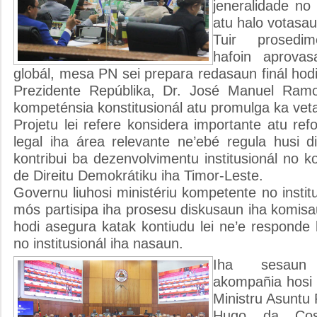
jeneralidade no
atu halo votasaun
Tuir prosedim
hafoin aprovas
globál, mesa PN sei prepara redasaun finál ho
Prezidente Repúblika, Dr. José Manuel Ramo
kompeténsia konstitusionál atu promulga ka veta
Projetu lei refere konsidera importante atu r
legal iha área relevante ne’ebé regula husi d
kontribui ba dezenvolvimentu institusionál no 
de Direitu Demokrátiku iha Timor-Leste.
Governu liuhosi ministériu kompetente no institu
mós partisipa iha prosesu diskusaun iha komisa
hodi asegura katak kontiudu lei ne’e responde
no institusionál iha nasaun.
Iha sesaun 
akompañia hosi 
Ministru Asuntu 
Hugo da Cost