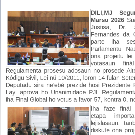
DILI,MJ Segu
Marsu 2026
Su
Justisa, Dr.
Fernandes da C
parte iha ses
Parlamentu Nas
ona projeitu lei
votasaun finá
Regulamenta prosesu adosaun no prosede Alt
Kódigu Sivil, Lei nú 10/2011, loron 14 fulan Set
Deputadu sira ne’ebé prezide hosi Prezidente
Lay, aprova ho Unanimidade PJL Regulamen
iha Final Global ho votus a favor 57, kontra 0, 
Iha faze finál
etapa import
lejislasaun, ta
diskute ona proj