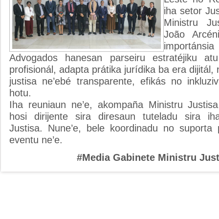
iha setor Ju
Ministru Ju
João Arcéni
importánsi
Advogados hanesan parseiru estratéjiku at
profisionál, adapta prátika jurídika ba era dijitá
justisa ne’ebé transparente, efikás no inkluz
hotu.
Iha reuniaun ne’e, akompaña Ministru Justisa
hosi dirijente sira diresaun tuteladu sira ih
Justisa. Nune’e, bele koordinadu no suporta
eventu ne’e.
#Media Gabinete Ministru Just