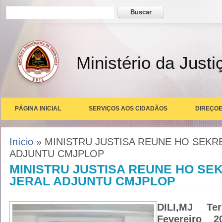
Formulário de busca
Buscar
Ministério da Justi
PÁGINA INICIAL
SERVIÇOS AOS CIDADÃOS
DIREÇOE
Você está aqui
Início
» MINISTRU JUSTISA REUNE HO SEKR
ADJUNTU CMJPLOP
MINISTRU JUSTISA REUNE HO SE
JERAL ADJUNTU CMJPLOP
DILI,MJ Te
Fevereiro 