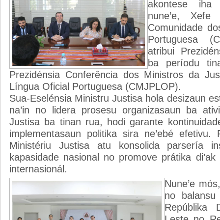
akontese iha 
nune’e, Xefe 
Comunidade dos
Portuguesa (
atribui Prezidé
ba períodu tin
Prezidénsia Conferência dos Ministros da Ju
Língua Oficial Portuguesa (CMJPLOP).
Sua-Eselénsia Ministru Justisa hola desizaun est
na’in no lidera prosesu organizasaun ba ativ
Justisa ba tinan rua, hodi garante kontinuida
implementasaun politika sira ne’ebé efetivu.
Ministériu Justisa atu konsolida parsería ins
kapasidade nasional no promove prátika di’ak i
internasionál.
Nune’e mós,
no balansu
Repúblika 
Leste no Re