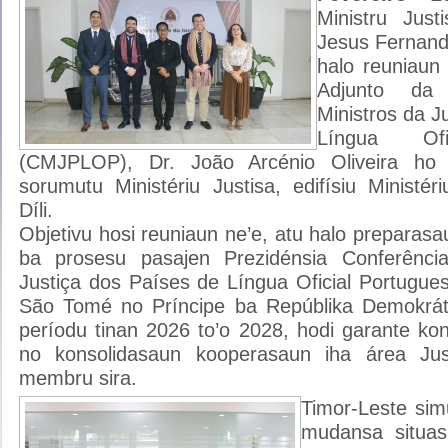
Ministru Just
Jesus Fernand
halo reuniaun
Adjunto da 
Ministros da J
Língua Ofi
(CMJPLOP), Dr. João Arcénio Oliveira ho 
sorumutu Ministériu Justisa, edifísiu Ministér
Díli.
Objetivu hosi reuniaun ne’e, atu halo prepara
ba prosesu pasajen Prezidénsia Conferênci
Justiça dos Países de Língua Oficial Portugu
São Tomé no Príncipe ba Repúblika Demokráti
períodu tinan 2026 to’o 2028, hodi garante kont
no konsolidasaun kooperasaun iha área Jus
membru sira.
Timor-Leste sim
mudansa situas