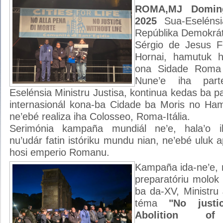
ROMA,MJ Domin
2025
Sua-Eselénsi
Repúblika Demokrát
Sérgio de Jesus 
Hornai, hamutuk h
ona Sidade Roma 
Nune’e iha part
Eselénsia Ministru Justisa, kontinua kedas ba p
internasionál kona-ba Cidade ba Moris no Ha
ne’ebé realiza iha Colosseo, Roma-Itália.
Serimónia kampaña mundiál ne’e, hala’o 
nu’udár fatin istóriku mundu nian, ne’ebé uluk 
hosi emperio Romanu.
Kampaña ida-ne’e, 
preparatóriu molo
ba da-XV, Ministru
téma
"No justi
Abolition 