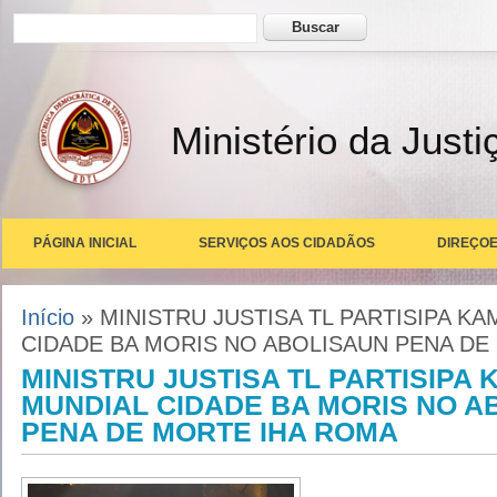
Formulário de busca
Buscar
Ministério da Justi
PÁGINA INICIAL
SERVIÇOS AOS CIDADÃOS
DIREÇOE
Você está aqui
Início
» MINISTRU JUSTISA TL PARTISIPA K
CIDADE BA MORIS NO ABOLISAUN PENA DE
MINISTRU JUSTISA TL PARTISIPA
MUNDIAL CIDADE BA MORIS NO A
PENA DE MORTE IHA ROMA