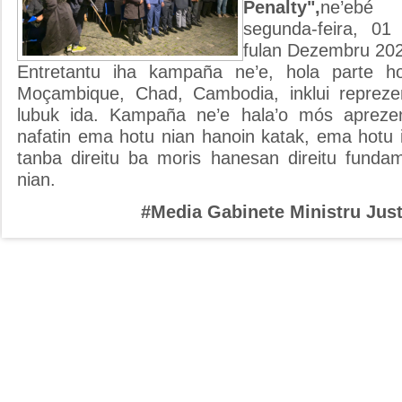
Penalty",
ne’ebé 
segunda-feira, 01 
fulan Dezembru 20
Entretantu iha kampaña ne’e, hola parte hos
Moçambique, Chad, Cambodia, inklui repreze
lubuk ida. Kampaña ne’e hala’o mós apreze
nafatin ema hotu nian hanoin katak, ema hotu i
tanba direitu ba moris hanesan direitu fund
nian.
#Media Gabinete Ministru Just