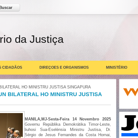
ar
rio da Justiça
S CIDADÃOS
DIREÇOES E ORGANISMOS
MINISTÉRIO
BILATERAL HO MINISTRU JUSTISA SINGAPURA
UN BILATERAL HO MINISTRU JUSTISA
MANILA,MJ-Sesta-Feira 14 Novembro 2025
Governu Repúblika Demokrátika Timor-Leste,
liuhosi Sua-Eselénsia Ministru Justisa, Dr.
Sérgio de Jesus Fernandes da Costa Hornai,