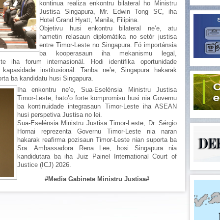
kontinua realiza enkontru bilateral ho Ministru
Justisa Singapura, Mr. Edwin Tong SC, iha
Hotel Grand Hyatt, Manila, Filipina.
Objetivu husi enkontru bilateral ne’e, atu
hametin relasaun diplomátika no setór justisa
entre Timor-Leste no Singapura. Fó importánsia
ba kooperasaun iha mekanismu legal,
te iha forum internasionál. Hodi identifika oportunidade
u kapasidade institusionál. Tanba ne’e, Singapura hakarak
rta ba kandidatu husi Singapura.
Iha enkontru ne’e, Sua-Eselénsia Ministru Justisa
Timor-Leste, hato’o forte kompromisu husi nia Governu
ba kontinuidade integrasaun Timor-Leste iha ASEAN
husi perspetiva Justisa no lei.
Sua-Eselénsia Ministru Justisa Timor-Leste, Dr. Sérgio
Hornai reprezenta Governu Timor-Leste nia naran
hakarak reafirma pozisaun Timor-Leste nian suporta ba
Sra. Ambassadora Rena Lee, hosi Singapura nia
kandidutara ba iha Juiz Painel International Court of
Justice (ICJ) 2026.
#Media Gabinete Ministru Justisa#