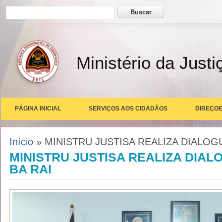
Formulário de busca
Buscar
Ministério da Justi
PÁGINA INICIAL
SERVIÇOS AOS CIDADÃOS
DIREÇOE
Você está aqui
Início
» MINISTRU JUSTISA REALIZA DIALOG
MINISTRU JUSTISA REALIZA DIAL
BA RAI