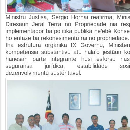
Ministru Justisa, Sérgio Hornai reafirma, Minist
Diresaun Jeral Terra no Propriedade nia res
implementadór ba polítika públika ne’ebé Konsel
ho enfaze ba rekonesimentu rai no propriedade.
Iha estrutura orgánika IX Governu, Ministér
kompeténsia substantivu atu hala’o jestãun k
hanesan parte integrante husi esforsu nas
seguransa jurídica, estabilidáde sos
dezenvolvimentu susténtavel.