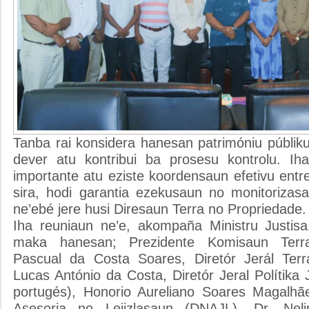
Tanba rai konsidera hanesan patrimóniu públiku,
dever atu kontribui ba prosesu kontrolu. Iha
importante atu eziste koordensaun efetivu entre
sira, hodi garantia ezekusaun no monitorizasa
ne’ebé jere husi Diresaun Terra no Propriedade.
Iha reuniaun ne’e, akompaña Ministru Justisa
maka hanesan; Prezidente Komisaun Terr
Pascual da Costa Soares, Diretór Jerál Terr
Lucas António da Costa, Diretór Jeral Polítika 
portugés), Honorio Aureliano Soares Magalhãe
Asesoria no Lejizlasaun (DNAJL), Dr. Nelin