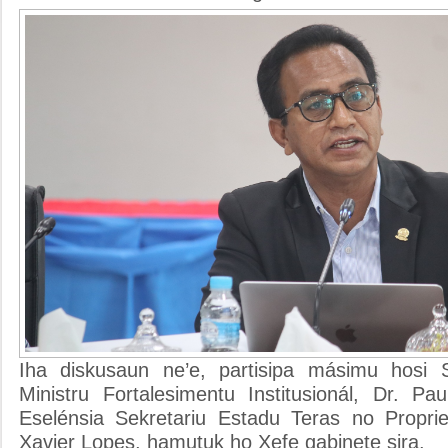
Iha diskusaun ne’e, partisipa másimu hosi S
Ministru Fortalesimentu Institusionál, Dr. P
Eselénsia Sekretariu Estadu Teras no Propri
Xavier Lopes, hamutuk ho Xefe gabinete sira.