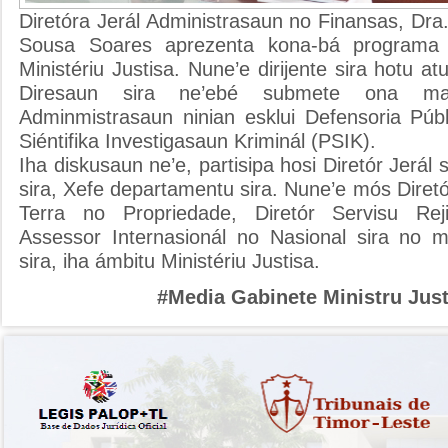
Diretóra Jerál Administrasaun no Finansas, Dra
Sousa Soares aprezenta kona-bá programa p
Ministériu Justisa. Nune’e dirijente sira hotu atu
Diresaun sira ne’ebé submete ona mai
Adminmistrasaun ninian esklui Defensoria Públ
Siéntifika Investigasaun Kriminál (PSIK).
Iha diskusaun ne’e, partisipa hosi Diretór Jerál s
sira, Xefe departamentu sira. Nune’e mós Diretór
Terra no Propriedade, Diretór Servisu Rej
Assessor Internasionál no Nasional sira no m
sira, iha ámbitu Ministériu Justisa.
#Media Gabinete Ministru Just