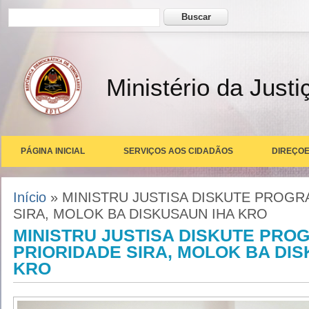
Formulário de busca
Buscar
Ministério da Justi
PÁGINA INICIAL
SERVIÇOS AOS CIDADÃOS
DIREÇOE
Você está aqui
Início
» MINISTRU JUSTISA DISKUTE PROG
SIRA, MOLOK BA DISKUSAUN IHA KRO
MINISTRU JUSTISA DISKUTE PRO
PRIORIDADE SIRA, MOLOK BA DI
KRO