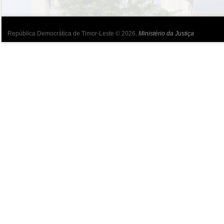
República Democrática de Timor-Leste © 2026,
Ministério da Justiça