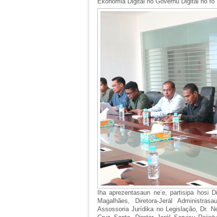
Ekonomia Digital no Governu Digital no fó
Iha aprezentasaun ne’e, partisipa hosi Di
Magalhães, Diretora-Jerál Administras
Assossoria Jurídika no Legislação, Dr. Ne