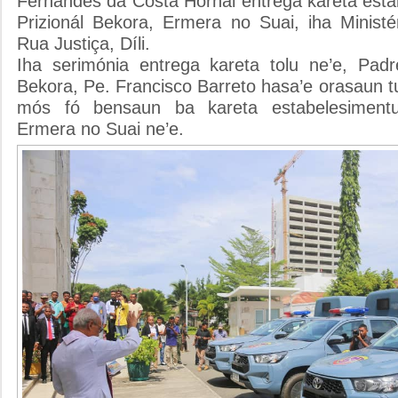
Fernandes da Costa Hornai entrega kareta esta
Prizionál Bekora, Ermera no Suai, iha Ministé
Rua Justiça, Díli.
Iha serimónia entrega kareta tolu ne’e, Pad
Bekora, Pe. Francisco Barreto hasa’e orasaun tui
mós fó bensaun ba kareta estabelesimentu
Ermera no Suai ne’e.