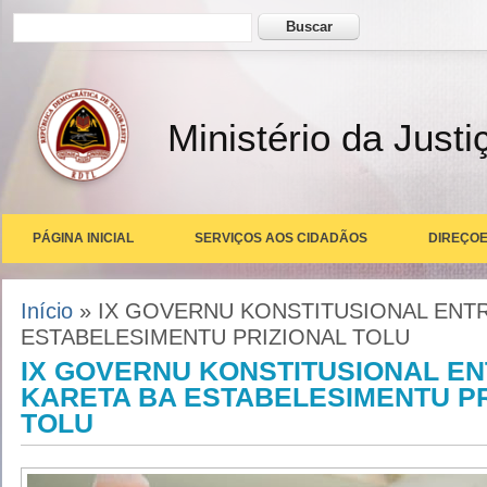
Formulário de busca
Buscar
Ministério da Justi
PÁGINA INICIAL
SERVIÇOS AOS CIDADÃOS
DIREÇOE
Você está aqui
Início
» IX GOVERNU KONSTITUSIONAL ENT
ESTABELESIMENTU PRIZIONAL TOLU
IX GOVERNU KONSTITUSIONAL E
KARETA BA ESTABELESIMENTU PR
TOLU